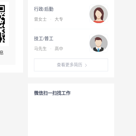
行政/后勤
曾女士
·
大专
技工/普工
马先生
·
高中
息
查看更多简历
微信扫一扫找工作