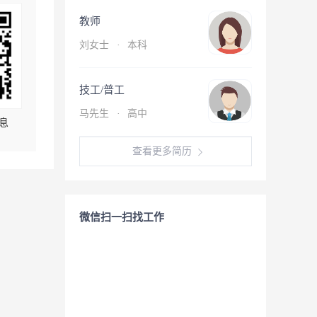
教师
刘女士
·
本科
技工/普工
马先生
·
高中
息
查看更多简历
微信扫一扫找工作