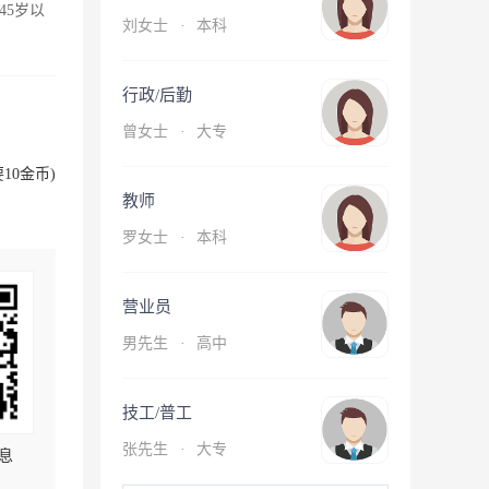
45岁以
刘女士
·
本科
行政/后勤
曾女士
·
大专
10金币)
教师
罗女士
·
本科
营业员
男先生
·
高中
技工/普工
张先生
·
大专
息