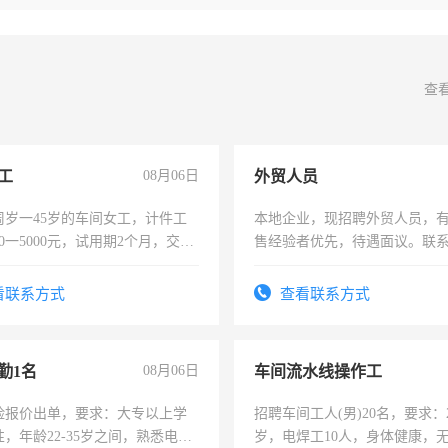
查
工
08月06日
外贸人员
周岁一45岁的车间女工，计件工
本地企业，现招聘外贸人员，
00一5000元，试用期2个月，交五
售经验者优先，待遇面议。联
年薪假，年底福利
看联系方式
查看联系方式
勤1名
08月06日
车间流水线操作工
险报价出单，要求：大专以上学
招聘车间工人(男)20名，要求：2
，年龄22-35岁之间，熟悉电脑
岁，电焊工10人，身体健康，