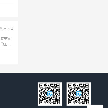
准八人间住
倒，每月
0小时
08月06日
求有丰富
师的工
00-