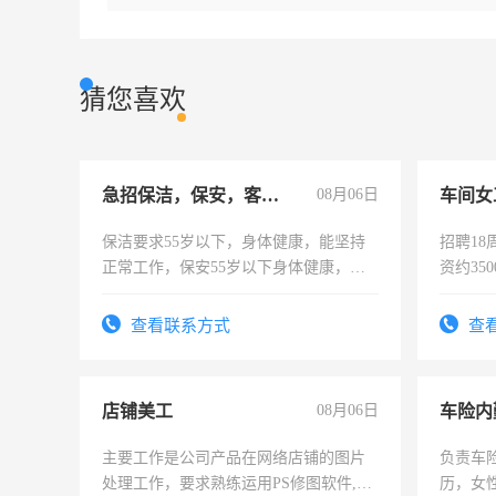
猜您喜欢
急招保洁，保安，客服，工程
08月06日
车间女
保洁要求55岁以下，身体健康，能坚持
招聘18
正常工作，保安55岁以下身体健康，有
资约35
责任心形象端庄，遵纪守法，无犯罪记
险，有
录，客服要求45岁以下高中以上文化，
查看联系方式
查
懂电脑工作认真，性格开朗有良好沟通
能力，工程，懂水电维修。
店铺美工
08月06日
车险内
主要工作是公司产品在网络店铺的图片
负责车
处理工作，要求熟练运用PS修图软件,工
历，女性