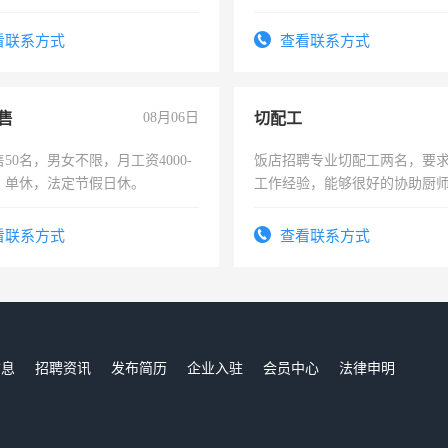
工作态度认真，具有团队精神，
好。薪资：4500-7000元，标
-3个月，转正后交纳五险，
宿，免费发放劳保用品，两班
看联系方式
查看联系方式
25号准时发放工资，工作时间1
售
08月06日
切配工
50名，男女不限，月工资4000-
饭店招聘专业切配工两名，要
元，单休，法定节假日休。
工作经验，能够很好的协助厨
作。包吃住，每月有公休，工资35
4500。
看联系方式
查看联系方式
信息
招聘资讯
发布简历
企业入驻
会员中心
法律申明
们