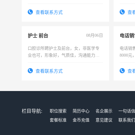
作时间每天8小时，待遇优厚。
操作，
试用期1
查看联系方式
查
护士 前台
08月06日
电话销
口腔诊所聘护士及前台，女，非医学专
电话销售
业也可，形象好，气质佳，沟通能力
8000
强。面试，周日休息。
查看联系方式
查
栏目导航:
职位搜索
简历中心
名企展示
一句话
套餐标准
金币充值
意见建议
联系我